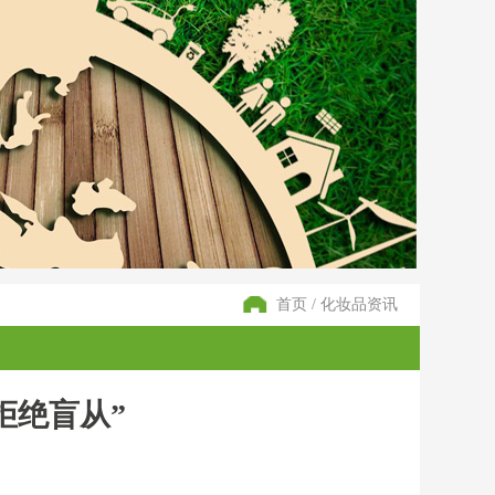
首页
/
化妆品资讯
拒绝盲从”